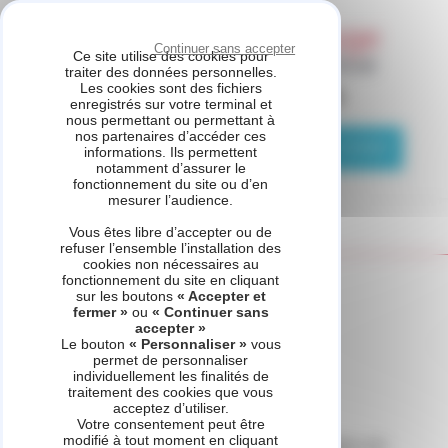
Panneau de gestion des cookies
Continuer sans accepter
Ce site utilise des cookies pour
traiter des données personnelles.
Les cookies sont des fichiers
ASSISTANCE CHAUFFAGE
enregistrés sur votre terminal et
nous permettant ou permettant à
nos partenaires d’accéder ces
04 81 69 05 75
Demande de contact
informations. Ils permettent
notamment d’assurer le
fonctionnement du site ou d’en
mesurer l’audience.
Vous êtes libre d’accepter ou de
refuser l’ensemble l’installation des
cookies non nécessaires au
fonctionnement du site en cliquant
Accueil
Politique confidentialité
sur les boutons
« Accepter et
fermer »
ou
« Continuer sans
accepter »
Le bouton
« Personnaliser »
vous
permet de personnaliser
Politique de confidentialité
individuellement les finalités de
traitement des cookies que vous
acceptez d’utiliser.
1. Responsable de traitement
Votre consentement peut être
modifié à tout moment en cliquant
La personne qui traite vos données personnelles est