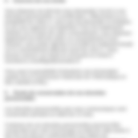
4. Exercice de vos droits
Vous disposez du droit de nous demander l'accès à vos
données personnelles, la rectification, l'effacement ou la
portabilité de celles-ci, ainsi que de demander la limitation
ou de vous opposer au traitement. Pour les traitements
réalisés sur la base de votre consentement, vous disposez
également du droit de retirer ce consentement à tout
moment, sans porter atteinte à la licéité du traitement fondé
sur le consentement effectué avant de celui-ci. Vous
pouvez exercer ces droits en envoyant un email à
assistance.chauffage@wanadoo.fr
Vous avez la possibilité d’introduire une réclamation
auprès de la Commission Nationale de l’Informatique et
des Libertés (CNIL).
5. Durée de conservation de vos données
personnelles
Les données personnelles que vous communiquez sont
conservées pendant un délai de 12 mois.
Certaines de vos données personnelles pourront être
conservées par voie d’archivage au-delà de cette durée à
des fins de preuve conformément aux délais de