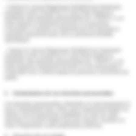
- l’article 6.1 (a) du Règlement 2016/679 du Parlement
européen et du Conseil du 27 avril 2016 relatif à la
protection des données personnelles (le « RGPD »), en
vertu duquel le traitement est licite si la personne
concernée a consenti au traitement de ses données à
caractère personnel pour une ou plusieurs finalités
spécifiques.
- l’article 6.1 (b) du Règlement 2016/679 du Parlement
européen et du Conseil du 27 avril 2016 relatif à la
protection des données personnelles (le « RGPD »), en
vertu duquel le traitement est licite s’il est nécessaire à
l'exécution d'un contrat auquel la personne concernée est
partie ;
3. Destinataires de vos données personnelles
Les données personnelles collectées ne sont transmises à
aucun destinataire tiers. Elles sont uniquement traitées en
interne, par les personnes habilitées au sein de notre
structure, et ne font l’objet d’aucune cession, location ou
mise à disposition à des partenaires externes.