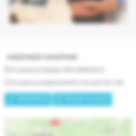
ASSISTANCE CHAUFFAGE
45 avenue de Garlaban 13012 MARSEILLE
Du lundi au vendredi de 8h30 à 12h et de 14h à 18h
04 81 69 05 75
Demande de contact