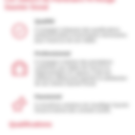
Saunier Duval
Qualifié
Il s'engage à disposer des qualifications
professionnelles et techniques nécessaires
pour l'exercice de son métier.
Professionnel
Il s'engage à réaliser des prestations
conformes aux règles de l'art et à la
règlementation en vigueur. Il fait ses
meilleurs efforts pour garantir la satisfaction
de ses clients Saunier Duval
Passionné
Il connaît les solutions de chauffage Saunier
Duval et donne des conseils avisés.
Qualifications