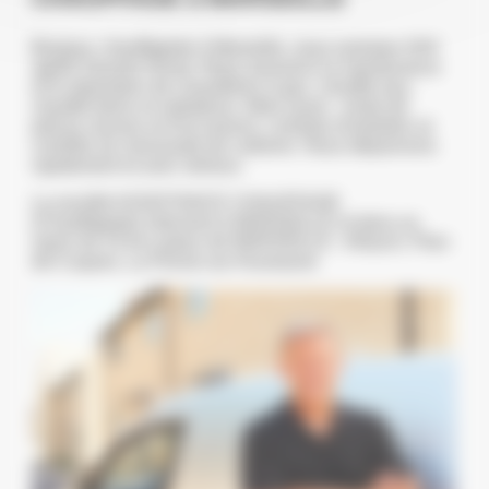
Bonjour, chauffagiste à Marseille, nous sommes SAV
agréé Saunier Duval. Nous assurons la maintenance
et la réparation de chaudières à gaz, chauffe-eau,
chauffe-bains et radiateurs. Mais aussi : vente de
pièces neuves et d'occasions, contrats d'entretien et
contrôle du monoxyde de carbone. Nous dépannons
rapidement et avec sérieux.
La société ASSISTANCE CHAUFFAGE
(Chauffagiste) intervient à MARSEILLE et dans un
rayon de 10 km autour de MARSEILLE : Allauch, Plan-
de-Cuques, La Penne-sur-Huveaune