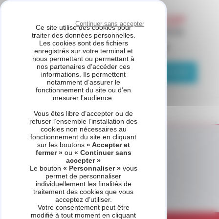
Panneau de gestion des cookies
Continuer sans accepter
Ce site utilise des cookies pour
traiter des données personnelles.
Les cookies sont des fichiers
ASSISTANCE CHAUFFAGE
enregistrés sur votre terminal et
nous permettant ou permettant à
nos partenaires d’accéder ces
04 81 69 05 75
Demande de contact
informations. Ils permettent
notamment d’assurer le
fonctionnement du site ou d’en
mesurer l’audience.
Vous êtes libre d’accepter ou de
refuser l’ensemble l’installation des
cookies non nécessaires au
fonctionnement du site en cliquant
sur les boutons
« Accepter et
fermer »
ou
« Continuer sans
accepter »
Le bouton
« Personnaliser »
vous
permet de personnaliser
individuellement les finalités de
traitement des cookies que vous
acceptez d’utiliser.
Votre consentement peut être
modifié à tout moment en cliquant