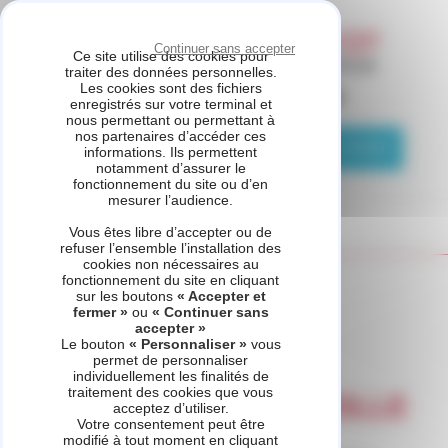
Panneau de gestion des cookies
Continuer sans accepter
Ce site utilise des cookies pour
traiter des données personnelles.
Les cookies sont des fichiers
ASSISTANCE CHAUFFAGE
enregistrés sur votre terminal et
nous permettant ou permettant à
nos partenaires d’accéder ces
04 81 69 05 75
Demande de contact
informations. Ils permettent
notamment d’assurer le
fonctionnement du site ou d’en
mesurer l’audience.
Vous êtes libre d’accepter ou de
refuser l’ensemble l’installation des
cookies non nécessaires au
fonctionnement du site en cliquant
Accueil
Demande de contact
sur les boutons
« Accepter et
fermer »
ou
« Continuer sans
accepter »
Le bouton
« Personnaliser »
vous
permet de personnaliser
Contact ASSISTANCE
individuellement les finalités de
traitement des cookies que vous
CHAUFFAGE à MARSEILLE
acceptez d’utiliser.
Votre consentement peut être
modifié à tout moment en cliquant