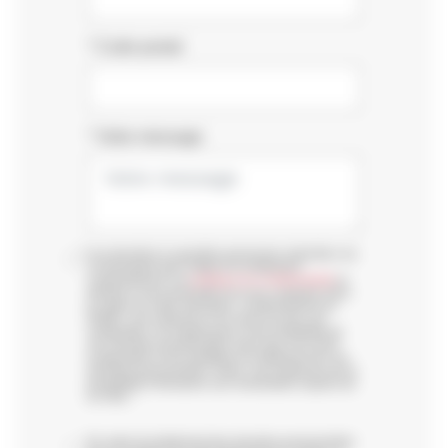
*
Code postal
*
Votre message
*
Les données à caractère personnel collectées via
ce formulaire font l’objet d’un traitement
conformément à la
politique de confidentialité
et
destiné à nous permettre de vous contacter dans
le cadre de votre demande. Conformément au
RGPD, vous disposez d’un droit d’accès, de
rectification, de suppression et de portabilité de
vos données personnelles ainsi que d’un droit
d’opposition et de limitation du traitement de vos
données personnelles. Enfin, vous disposez de la
possibilité d’introduire une réclamation auprès de
la CNIL.*
En outre du traitement des données personnelles