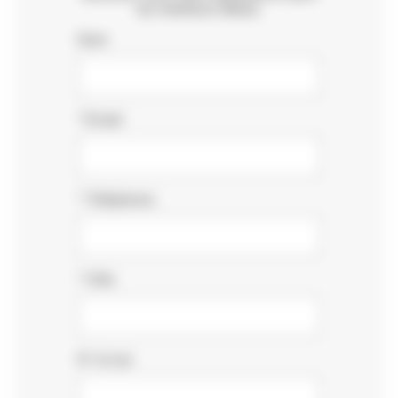
les meilleurs délais.
Nom
*
Email
*
Téléphone
*
Ville
N° et rue