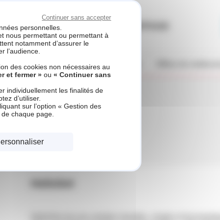
Continuer sans accepter
ASSISTANCE CHAUFFAGE
données personnelles.
 et nous permettant ou permettant à
ettent notamment d’assurer le
r l’audience.
ines de compétences
Nos réalisations
Offres de rembou
ation des cookies non nécessaires au
r et fermer »
ou
« Continuer sans
 individuellement les finalités de
ez d’utiliser.
iquant sur l’option « Gestion des
s de chaque page.
ersonnaliser
HelioSet
HelioSet est une solution durable, simple et économiq