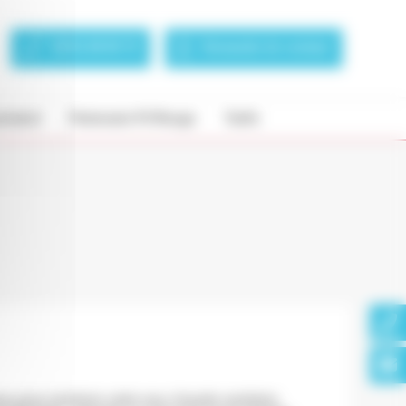
04 81 69 05 75
Demande de contact
rsement
Partenaire Fil Rouge
Tarifs
ue pour produire votre eau chaude sanitaire.