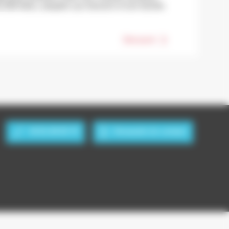
t 350 litres, adaptés aux besoins d’une famille
Découvrir
04 81 69 05 75
Demande de contact