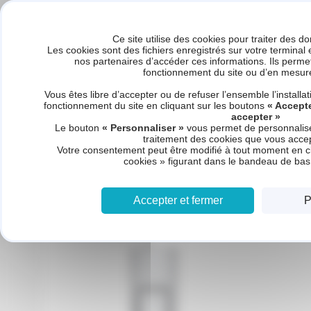
Panneau de gestion des cookies
Ce site utilise des cookies pour traiter des 
Les cookies sont des fichiers enregistrés sur votre terminal
nos partenaires d’accéder ces informations. Ils perm
fonctionnement du site ou d’en mesure
Accueil
Nos produits
Nos doma
Vous êtes libre d’accepter ou de refuser l’ensemble l’install
fonctionnement du site en cliquant sur les boutons
« Accepte
accepter »
Le bouton
« Personnaliser »
vous permet de personnaliser
Accueil
Catégorie produits - Solaire
traitement des cookies que vous accept
Votre consentement peut être modifié à tout moment en cl
cookies » figurant dans le bandeau de ba
Solaire
Accepter et fermer
P