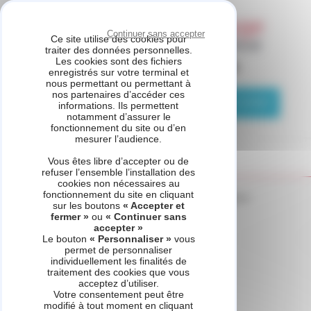
Panneau de gestion des cookies
Continuer sans accepter
Ce site utilise des cookies pour
traiter des données personnelles.
Les cookies sont des fichiers
ASSISTANCE CHAUFFAGE
enregistrés sur votre terminal et
nous permettant ou permettant à
nos partenaires d’accéder ces
04 81 69 05 75
Demande de contact
informations. Ils permettent
notamment d’assurer le
fonctionnement du site ou d’en
mesurer l’audience.
Vous êtes libre d’accepter ou de
refuser l’ensemble l’installation des
cookies non nécessaires au
fonctionnement du site en cliquant
Accueil
Catégorie produits - Chauffe-eau thermodynamique
sur les boutons
« Accepter et
fermer »
ou
« Continuer sans
accepter »
Le bouton
« Personnaliser »
vous
permet de personnaliser
Chauffe-eau
individuellement les finalités de
traitement des cookies que vous
thermodynamique
acceptez d’utiliser.
Votre consentement peut être
modifié à tout moment en cliquant