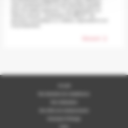
avec seulement 63,4 cm de diamètre (parfait
pour les petits espaces). C’est également un
(1)
silence assuré : seulement 34 dB(A)
de
pression acoustique à 2 mètres, équivalent à un
chuchotement.
Découvrir
Accueil
Nos domaines de compétences
Nos réalisations
Nos offres de remboursement
Partenaire Fil Rouge
Tarifs