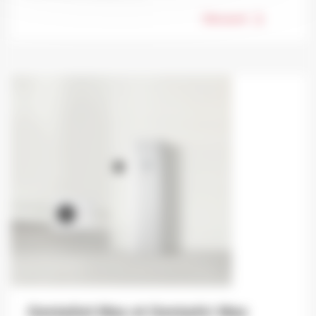
Découvrir
GeniaSet Max et GeniaAir Max