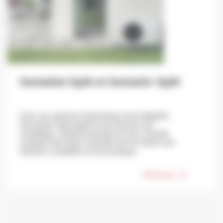
GeniaSet Split et GeniaAir Split
Avec sa colonne hydraulique tout-intégrée,
GeniaSet Split répond aux besoins de
chauffage, rafraîchissement et eau chaude
sanitaire de toute la famille tout en étant une
solution complète et économique.
Découvrir