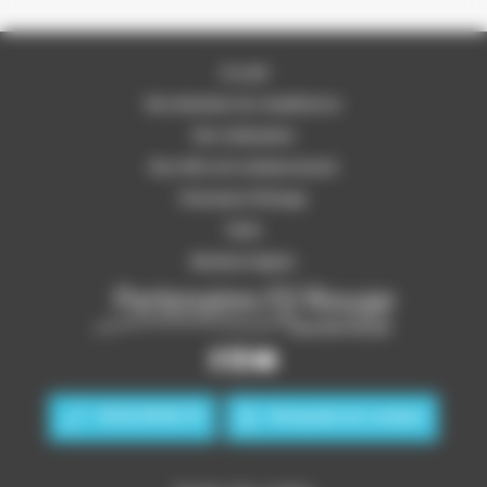
Accueil
Nos domaines de compétences
Nos réalisations
Nos offres de remboursement
Partenaire Fil Rouge
Tarifs
Mentions légales
04 81 69 05 75
Demande de contact