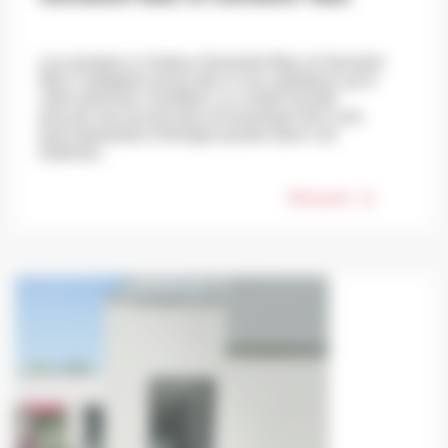
Les pompes à chaleur GeniaSet Max et GeniaAir
Max s’adaptent aussi bien à vos radiateurs qu’à
votre plancher chauffant. Le confort qu'elle
procure est encore plus économique dû à une
part importante d’énergie puisée dans l’air
extérieur.
Découvrir