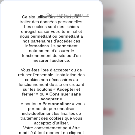
Panneau de gestion des cookies
Continuer sans accepter
Ce site utilise des cookies pour
traiter des données personnelles.
Les cookies sont des fichiers
ASSISTANCE CHAUFFAGE
enregistrés sur votre terminal et
nous permettant ou permettant à
nos partenaires d’accéder ces
04 81 69 05 75
Demande de contact
informations. Ils permettent
notamment d’assurer le
fonctionnement du site ou d’en
mesurer l’audience.
Vous êtes libre d’accepter ou de
refuser l’ensemble l’installation des
cookies non nécessaires au
fonctionnement du site en cliquant
Accueil
Catégorie produits - Pompe à chaleur air / eau
sur les boutons
« Accepter et
fermer »
ou
« Continuer sans
accepter »
Le bouton
« Personnaliser »
vous
permet de personnaliser
Pompe à chaleur air / eau
individuellement les finalités de
traitement des cookies que vous
acceptez d’utiliser.
Votre consentement peut être
modifié à tout moment en cliquant