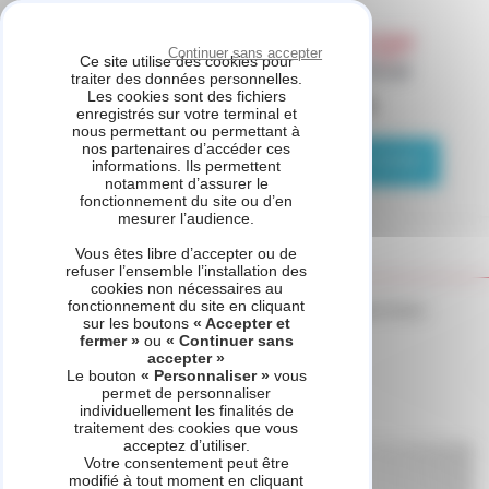
Panneau de gestion des cookies
Continuer sans accepter
Ce site utilise des cookies pour
traiter des données personnelles.
Les cookies sont des fichiers
ASSISTANCE CHAUFFAGE
enregistrés sur votre terminal et
nous permettant ou permettant à
nos partenaires d’accéder ces
04 81 69 05 75
Demande de contact
informations. Ils permettent
notamment d’assurer le
fonctionnement du site ou d’en
mesurer l’audience.
Vous êtes libre d’accepter ou de
refuser l’ensemble l’installation des
cookies non nécessaires au
fonctionnement du site en cliquant
Accueil
_refonte
Voir d'autres produits
Exacontrol Select
sur les boutons
« Accepter et
fermer »
ou
« Continuer sans
accepter »
Le bouton
« Personnaliser »
vous
permet de personnaliser
Exacontrol Select
individuellement les finalités de
traitement des cookies que vous
acceptez d’utiliser.
Votre consentement peut être
modifié à tout moment en cliquant