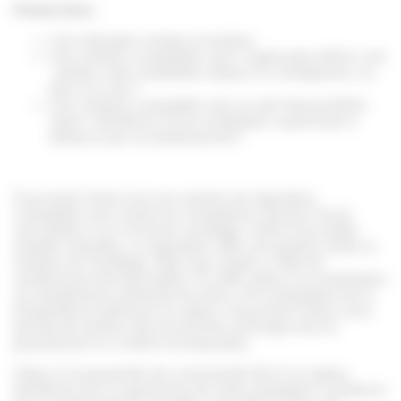
Points forts :
Une utilisation simple et intuitive
Une solution compatible avec l’application MiGo Link
: pilotez votre installation depuis un smartphone, ou
bien à la voix !
Une solution compatible avec le site Internet MiGo
Xpert : bénéficiez d’une installation supervisée à
distance par un professionnel !
Exacontrol Select est une solution de régulation
compatible avec toutes les chaudières Saunier Duval
raccordées à un circuit de chauffage. Doté d’une petite
molette cliquable, ce régulateur offre une gestion aisée et
intuitive du chauffage. Bien que simple, il offre de
nombreuses fonctionnalités. En effet, grâce à la modulation
sur température ambiante de série, et la modulation de la
température extérieure en option, Exacontrol Select vous
permet de réaliser des économies d’énergie tout en
garantissant un confort incomparable.
Grâce à la passerelle de connectivité Wi-Fi en option,
bénéficiez de la supervision de votre installation à distance