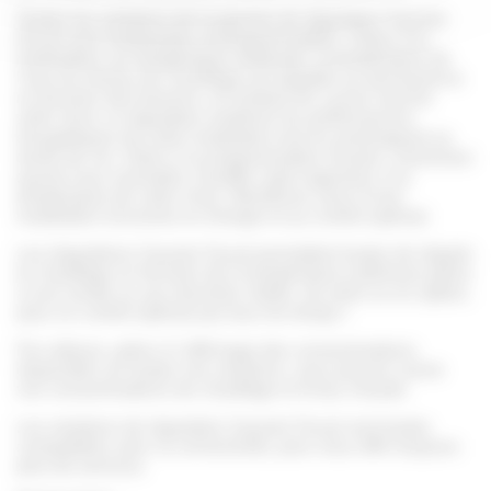
Toutes les solutions de la gamme de régulation Saunier
Duval sont modulantes et programmables. Grâce à la
modulation sur température ambiante, la température de
l’eau du réseau de chauffage est adaptée en permanence
en fonction des besoins, en limitant les cycles marche
arrêt. Ainsi, la régulation améliore les performances
énergétiques de votre installation tout en prolongeant sa
durée de vie. Grâce à la programmation horaire, choisissez
quand vous souhaitez chauffer votre logement, à la
température de votre choix. Bénéficiez ainsi d’une
installation économe en énergie et au confort optimal.
Les régulations Saunier Duval permettent toutes de réguler
le chauffage en fonction de la température extérieure grâce
à une sonde ou aux données météo, de série ou en option,
pour un confort optimal par tous les temps !
Par ailleurs, grâce à l’affichage des consommations
disponible sur toutes nos solutions, vous pouvez suivre
vos consommations de chauffage et d’eau chaude.
Les solutions de régulation Saunier Duval sont toutes
compatibles avec la connectivité, pour vous offrir toujours
plus de services.