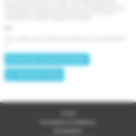
par un professionnel. En effet, avec MiGo Xpert, site
Internet pour le professionnel, votre SAV bénéficie d’une
surveillance à distance extrêmement précise. Ainsi, il
intervient de manière efficace et réactive.
NB :
(1)
En option avec la future passerelle de connectivité Wi-
Fi.
En savoir plus sur Exacontrol Select
Demande de contact
Accueil
Nos domaines de compétences
Nos réalisations