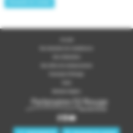
Demande de contact
Accueil
Nos domaines de compétences
Nos réalisations
Nos offres de remboursement
Partenaire Fil Rouge
Tarifs
Mentions légales