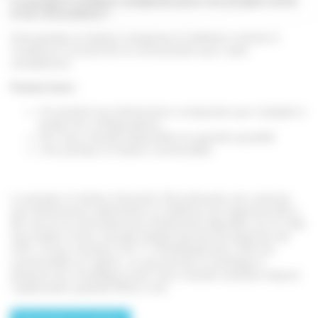
La pompe à chaleur compacte pour vos projets neufs
et de rénovations !
Une pompe à chaleur compacte à l’intérieur comme à
l’extérieur incluant de la connectivité avec votre
smartphone.
Points forts :
Un produit aux dimensions compactes qui s’adapte à
toutes les configurations
De l’eau chaude disponible en grande quantité
Une pompe à chaleur connectable
La pompe à chaleur GeniaAir Tek présente une colonne
aux dimensions optimisées à l’intérieur du logement (60 x
60 cm) et ne nécessite pas d’éléments déportés sur le côté.
Son ballon d’eau chaude intégré permet de disposer de
235 L d’eau chaude à 40 °C immédiatement. Elle est
connectable en option, ce qui permet un pilotage à
distance du chauffage et de l’eau chaude sanitaire depuis
l’application gratuite MiGo Link.