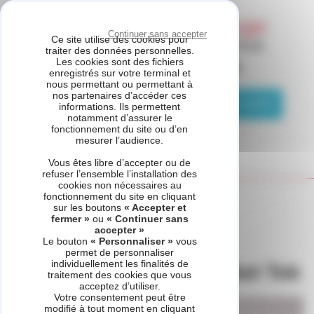
Panneau de gestion des cookies
Continuer sans accepter
Ce site utilise des cookies pour
traiter des données personnelles.
Les cookies sont des fichiers
ASSISTANCE CHAUFFAGE
enregistrés sur votre terminal et
nous permettant ou permettant à
nos partenaires d’accéder ces
04 81 69 05 75
Demande de contact
informations. Ils permettent
notamment d’assurer le
fonctionnement du site ou d’en
mesurer l’audience.
Vous êtes libre d’accepter ou de
refuser l’ensemble l’installation des
cookies non nécessaires au
fonctionnement du site en cliquant
Accueil
_refonte
Voir d'autres produits
sur les boutons
« Accepter et
GeniaAir Tek et GeniaSet Tek
fermer »
ou
« Continuer sans
accepter »
Le bouton
« Personnaliser »
vous
permet de personnaliser
individuellement les finalités de
GeniaAir Tek et GeniaSet Tek
traitement des cookies que vous
acceptez d’utiliser.
Votre consentement peut être
modifié à tout moment en cliquant