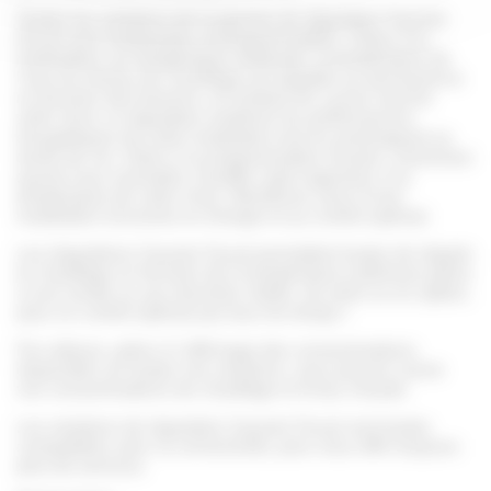
Toutes les solutions de la gamme de régulation Saunier
Duval sont modulantes et programmables. Grâce à la
modulation sur température ambiante, la température de
l’eau du réseau de chauffage est adaptée en permanence
en fonction des besoins, en limitant les cycles marche
arrêt. Ainsi, la régulation améliore les performances
énergétiques de votre installation tout en prolongeant sa
durée de vie. Grâce à la programmation horaire, choisissez
quand vous souhaitez chauffer votre logement, à la
température de votre choix. Bénéficiez ainsi d’une
installation économe en énergie et au confort optimal.
Les régulations Saunier Duval permettent toutes de réguler
le chauffage en fonction de la température extérieure grâce
à une sonde ou aux données météo, de série ou en option,
pour un confort optimal par tous les temps !
Par ailleurs, grâce à l’affichage des consommations
disponible sur toutes nos solutions, vous pouvez suivre
vos consommations de chauffage et d’eau chaude.
Les solutions de régulation Saunier Duval sont toutes
compatibles avec la connectivité, pour vous offrir toujours
plus de services.