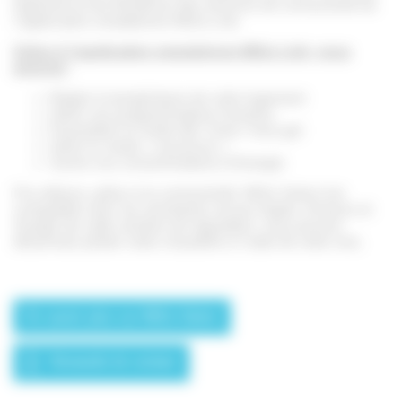
logement et de bénéficier des services de connectivité de
l’application smartphone MiGo Link.
Grâce à l’application smartphone MiGo Link, vous
pourrez
:
Régler la température de votre logement
Gérer vos programmations horaires
Paramétrer le mode été / hiver / hors gel
Gérer le mode « vacances »
Suivre vos consommations d’énergie
Par ailleurs, grâce à la connectivité, MiGo Select est
compatible avec les assistants vocaux Apple, Amazon et
Google de cette solution de régulation, vous pouvez
désormais piloter votre chaudière à l’aide de votre voix.
En savoir plus sur MiGo Select
Demande de contact