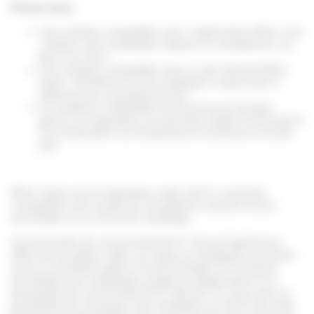
Points forts :
Une solution compatible avec l’application MiGo Link
: pilotez votre installation depuis un smartphone, ou
bien à la voix !
Une solution compatible avec le site Internet MiGo
Xpert : bénéficiez d’une installation supervisée à
distance par un professionnel !
Un système confortable et économe en énergie,
grâce à la régulation sur données météo d’une part et
à la modulation sur température d’ambiance d’autre
part
MiGo Select est le régulateur radio 100 % connecté,
compatible avec toutes les chaudières Saunier Duval
raccordées à un circuit de chauffage.
Sa passerelle de connectivité Wi-Fi, faisant également
office de récepteur radio, se clipse en quelques secondes
sous la chaudière grâce à la technologie Clic Express,
permettant une installation simple et rapide grâce à la
passerelle de connectivité Wi-Fi MiLink V3, vous avez la
possibilité de connecter une installation au Wi-Fi de votre