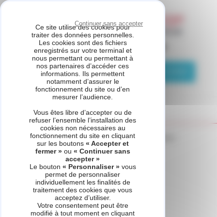
Panneau de gestion des cookies
Continuer sans accepter
Ce site utilise des cookies pour
traiter des données personnelles.
Les cookies sont des fichiers
ASSISTANCE CHAUFFAGE
enregistrés sur votre terminal et
nous permettant ou permettant à
nos partenaires d’accéder ces
04 81 69 05 75
Demande de contact
informations. Ils permettent
notamment d’assurer le
fonctionnement du site ou d’en
mesurer l’audience.
Vous êtes libre d’accepter ou de
refuser l’ensemble l’installation des
cookies non nécessaires au
fonctionnement du site en cliquant
Accueil
_refonte
Voir d'autres produits
MiGo Select
sur les boutons
« Accepter et
fermer »
ou
« Continuer sans
accepter »
Le bouton
« Personnaliser »
vous
permet de personnaliser
MiGo Select
individuellement les finalités de
traitement des cookies que vous
acceptez d’utiliser.
Votre consentement peut être
modifié à tout moment en cliquant