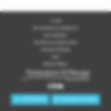
Accueil
Nos domaines de compétences
Nos réalisations
Nos offres de remboursement
Partenaire Fil Rouge
Tarifs
Mentions légales
04 81 69 05 75
Demande de contact