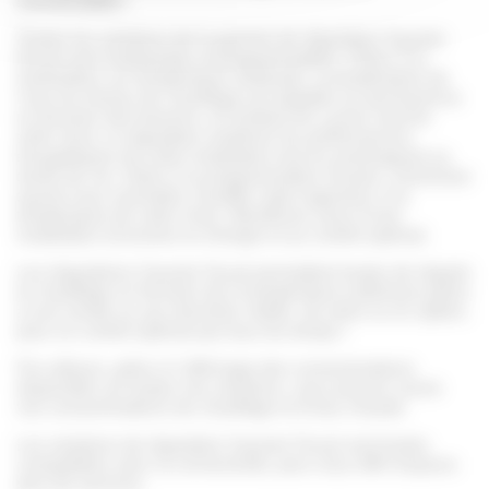
connectable !
Toutes les solutions de la gamme de régulation Saunier
Duval sont modulantes et programmables. Grâce à la
modulation sur température ambiante, la température de
l’eau du réseau de chauffage est adaptée en permanence
en fonction des besoins, en limitant les cycles marche
arrêt. Ainsi, la régulation améliore les performances
énergétiques de votre installation tout en prolongeant sa
durée de vie. Grâce à la programmation horaire, choisissez
quand vous souhaitez chauffer votre logement, à la
température de votre choix. Bénéficiez ainsi d’une
installation économe en énergie et au confort optimal.
Les régulations Saunier Duval permettent toutes de réguler
le chauffage en fonction de la température extérieure grâce
à une sonde ou aux données météo, de série ou en option,
pour un confort optimal par tous les temps !
Par ailleurs, grâce à l’affichage des consommations
disponible sur toutes nos solutions, vous pouvez suivre
vos consommations de chauffage et d’eau chaude.
Les solutions de régulation Saunier Duval sont toutes
compatibles avec la connectivité, pour vous offrir toujours
plus de services.