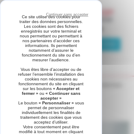
Panneau de gestion des cookies
Continuer sans accepter
Ce site utilise des cookies pour
traiter des données personnelles.
Les cookies sont des fichiers
ASSISTANCE CHAUFFAGE
enregistrés sur votre terminal et
nous permettant ou permettant à
nos partenaires d’accéder ces
04 81 69 05 75
Demande de contact
informations. Ils permettent
notamment d’assurer le
fonctionnement du site ou d’en
mesurer l’audience.
Vous êtes libre d’accepter ou de
refuser l’ensemble l’installation des
cookies non nécessaires au
fonctionnement du site en cliquant
Accueil
_refonte
Voir d'autres produits
MiSet et MiSet Radio
sur les boutons
« Accepter et
fermer »
ou
« Continuer sans
accepter »
Le bouton
« Personnaliser »
vous
permet de personnaliser
MiSet et MiSet Radio
individuellement les finalités de
traitement des cookies que vous
acceptez d’utiliser.
Votre consentement peut être
modifié à tout moment en cliquant