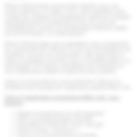
MiSet et MiSet Radio peuvent être utilisées avec une
sonde extérieure, en option. Ainsi, votre installation tient
compte des variations de température extérieure et adapte
automatiquement la température d’eau du circuit de
chauffage pour assurer une température intérieure stable
par tous les temps : le confort garanti !
MiSet et MiSet Radio sont compatibles avec la passerelle
de connectivité Wi-Fi MiLink V3, qui vous fait bénéficier de
nombreux services de connectivité. Cette passerelle se
clipse en quelques secondes sous la chaudière grâce à la
technologie Clic Express, permettant une installation et
une maintenance simple et rapide de votre système.
Grâce à la passerelle de connectivité Wi-Fi MiLink V3,
bénéficiez par exemple de l’application gratuite MiGo Link.
Grâce à l’application smartphone MiGo Link, vous
pourrez
:
Régler la température de votre logement
Gérer vos programmations horaires
Paramétrer le mode été / hiver / hors gel
Gérer le mode « vacances »
Suivre vos consommations d’énergie