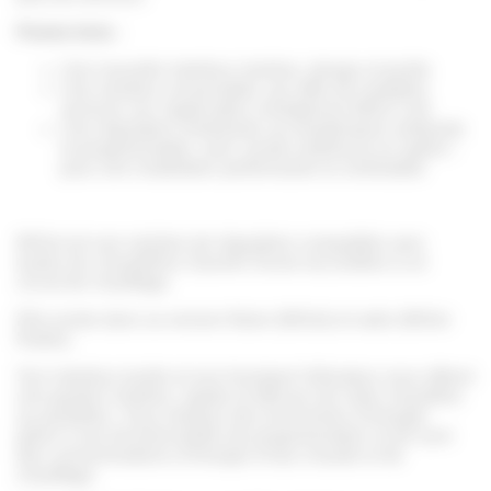
Points forts :
Une nouvelle interface intuitive, design et tactile
Une solution connectable, qui offre de multiples
services via l’application smartphone MiGo Link
Une régulation modulante sur température ambiante
et programmable, avec sonde extérieure en option :
pour une installation performante et confortable
MiSet est une solution de régulation compatible avec
toutes les chaudières Saunier Duval raccordées à un
circuit de chauffage.
Elle existe dans sa version filaire (MiSet) et radio (MiSet
Radio).
Son interface tactile et son Assistant Utilisateur vous offrent
une gestion intuitive, rapide et efficace de votre chaudière
au quotidien. Vous réalisez des économies d’énergie
grâce à ses fonctionnalités de programmation et de suivi
des consommations d’énergie d’eau chaude et de
chauffage.