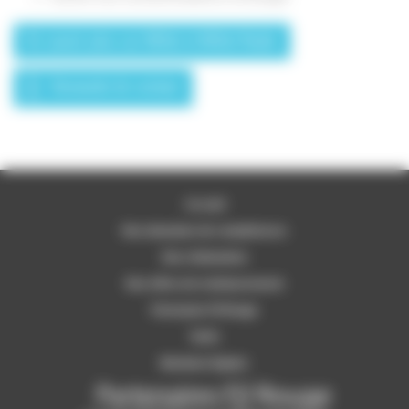
En savoir plus sur MiSet et MiSet Radio
Demande de contact
Accueil
Nos domaines de compétences
Nos réalisations
Nos offres de remboursement
Partenaire Fil Rouge
Tarifs
Mentions légales