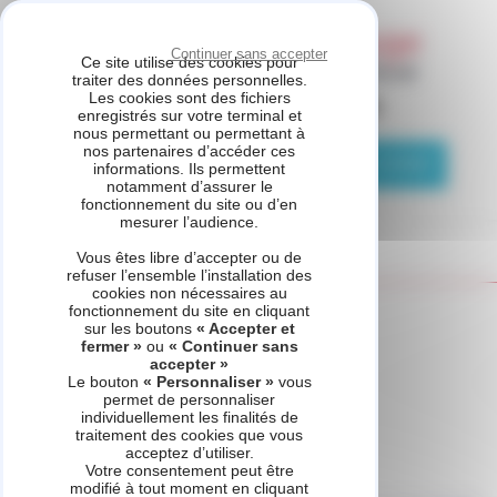
Panneau de gestion des cookies
Continuer sans accepter
Ce site utilise des cookies pour
traiter des données personnelles.
Les cookies sont des fichiers
ASSISTANCE CHAUFFAGE
enregistrés sur votre terminal et
nous permettant ou permettant à
nos partenaires d’accéder ces
04 81 69 05 75
Demande de contact
informations. Ils permettent
notamment d’assurer le
fonctionnement du site ou d’en
mesurer l’audience.
Vous êtes libre d’accepter ou de
refuser l’ensemble l’installation des
cookies non nécessaires au
fonctionnement du site en cliquant
Accueil
Domaines - Contrat d'entretien
sur les boutons
« Accepter et
fermer »
ou
« Continuer sans
accepter »
Le bouton
« Personnaliser »
vous
permet de personnaliser
Contrat d'entretien
individuellement les finalités de
traitement des cookies que vous
acceptez d’utiliser.
Votre consentement peut être
modifié à tout moment en cliquant