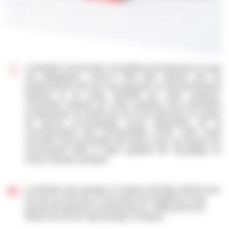
L’entretien annuel des chaudières fonctionnant au gaz
est obligatoire. Celui-ci doit être réalisé par un
professionnel afin de vous garantir un fonctionnement
optimal et en toute sérénité de votre système.
L’entretien régulier de votre système vous permettra
d’augmenter sa durée de vie et de diminuer le risque
de panne accompagné d’une diminution de la
consommation des combustibles. Enfin, cette visite
annuelle vous permettra de rester à jour sur toutes les
nouveautés liées à votre système de chauffage ou
d’eau chaude sanitaire.
L’entretien des pompes à chaleur doit être réalisé tous
les ans ou tous les 2 ans selon les modèles ce qui
permet de garantir la performance, l’efficacité et la
durée de vie de votre pompe à chaleur.