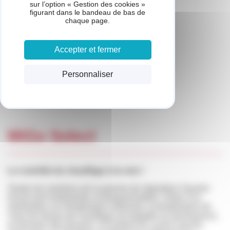
sur l’option « Gestion des cookies »
figurant dans le bandeau de bas de
chaque page.
Accepter et fermer
Personnaliser
MiGo Select
Le contrôle du chauffage à la voix !
Toutes les solutions de la gamme de régulation Saunier
Duval sont modulantes et programmables. Grâce à la
modulation sur température ambiante, la température de
l’eau du réseau de chauffage est adaptée en permanence
en fonction des besoins, en limitant les cycles marche