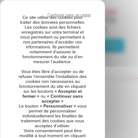
Panneau de gestion des cookies
Continuer sans accepter
Ce site utilise des cookies pour
traiter des données personnelles.
Les cookies sont des fichiers
ASSISTANCE CHAUFFAGE
enregistrés sur votre terminal et
nous permettant ou permettant à
nos partenaires d’accéder ces
04 81 69 05 75
Demande de contact
informations. Ils permettent
notamment d’assurer le
fonctionnement du site ou d’en
mesurer l’audience.
Vous êtes libre d’accepter ou de
refuser l’ensemble l’installation des
cookies non nécessaires au
fonctionnement du site en cliquant
Accueil
Produit - MiGo Select
sur les boutons
« Accepter et
fermer »
ou
« Continuer sans
accepter »
Le bouton
« Personnaliser »
vous
permet de personnaliser
individuellement les finalités de
traitement des cookies que vous
acceptez d’utiliser.
Votre consentement peut être
modifié à tout moment en cliquant