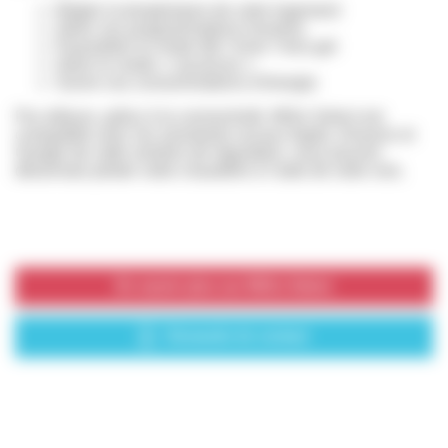
Régler la température de votre logement
Gérer vos programmations horaires
Paramétrer le mode été / hiver / hors gel
Gérer le mode « vacances »
Suivre vos consommations d’énergie
Par ailleurs, grâce à la connectivité, MiGo Select est
compatible avec les assistants vocaux Apple, Amazon et
Google de cette solution de régulation, vous pouvez
désormais piloter votre chaudière à l’aide de votre voix.
En savoir plus sur MiGo Select
Demande de contact