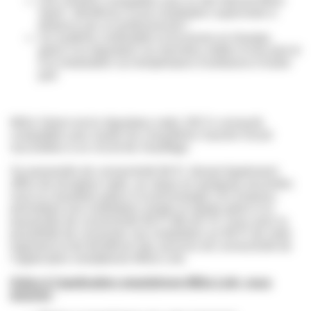
Une solution compatible avec le site Internet MiGo
Xpert : bénéficiez d’une installation supervisée à
distance par un professionnel !
Un système confortable et économe en énergie,
grâce à la régulation sur données météo d’une part et
à la modulation sur température d’ambiance d’autre
part
MiGo Select est le régulateur radio 100 % connecté,
compatible avec toutes les chaudières Saunier Duval
raccordées à un circuit de chauffage.
Sa passerelle de connectivité Wi-Fi, faisant également
office de récepteur radio, se clipse en quelques secondes
sous la chaudière grâce à la technologie Clic Express,
permettant une installation simple et rapide grâce à la
passerelle de connectivité Wi-Fi MiLink V3, vous avez la
possibilité de connecter une installation au Wi-Fi de votre
logement et de bénéficier des services de connectivité de
l’application smartphone MiGo Link.
Grâce à l’application smartphone MiGo Link, vous
pourrez
: