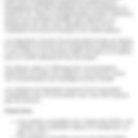
arrêt. Ainsi, la régulation améliore les performances
énergétiques de votre installation tout en prolongeant sa
durée de vie. Grâce à la programmation horaire, choisissez
quand vous souhaitez chauffer votre logement, à la
température de votre choix. Bénéficiez ainsi d’une
installation économe en énergie et au confort optimal.
Les régulations Saunier Duval permettent toutes de réguler
le chauffage en fonction de la température extérieure grâce
à une sonde ou aux données météo, de série ou en option,
pour un confort optimal par tous les temps !
Par ailleurs, grâce à l’affichage des consommations
disponible sur toutes nos solutions, vous pouvez suivre
vos consommations de chauffage et d’eau chaude.
Les solutions de régulation Saunier Duval sont toutes
compatibles avec la connectivité, pour vous offrir toujours
plus de services.
Points forts :
Une solution compatible avec l’application MiGo Link
: pilotez votre installation depuis un smartphone, ou
bien à la voix !